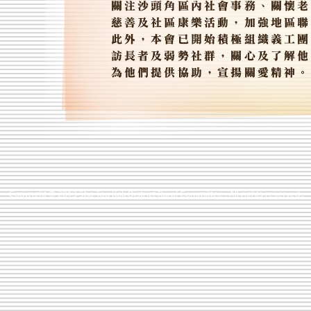
Copyright © 2013 Sha Tau Kok District Rural Committee . All rights reserved .